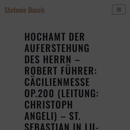
Stefanie Dasch
Zum
Inhalt
springen
HOCHAMT DER
AUFERSTEHUNG
DES HERRN –
ROBERT FÜHRER:
CÄCILIENMESSE
OP.200 (LEITUNG:
CHRISTOPH
ANGELI) – ST.
SEBASTIAN IN LU-