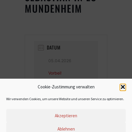
MUNDENHEIM
DATUM
05.04.2026
Vorbei!
Cookie-Zustimmung verwalten
UHRZEIT
Wir verwenden Cookies, um unsere Website und unseren Service zu optimieren.
19:00 - 21:00
Akzeptieren
Ablehnen