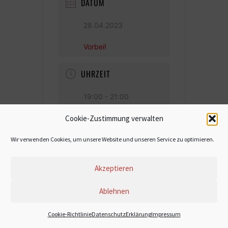
DATUM
28.04.2023
Vorbei!
UHRZEIT
19:00 - 21:00
Cookie-Zustimmung verwalten
Wir verwenden Cookies, um unsere Website und unseren Service zu optimieren.
Akzeptieren
Ablehnen
© 2022 Stefanie Dasch
Cookie-Richtlinie
DatenschutzErklärung
Impressum
Impressum
Datenschutzerklärung
Cookie-Richtlinie (EU)