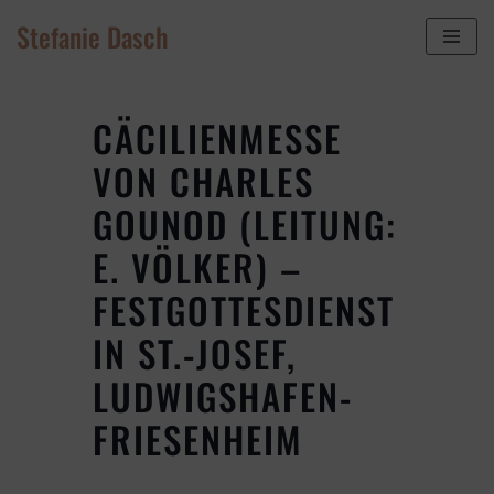
Stefanie Dasch
Zum
Inhalt
springen
CÄCILIENMESSE
VON CHARLES
GOUNOD (LEITUNG:
E. VÖLKER) –
FESTGOTTESDIENST
IN ST.-JOSEF,
LUDWIGSHAFEN-
FRIESENHEIM