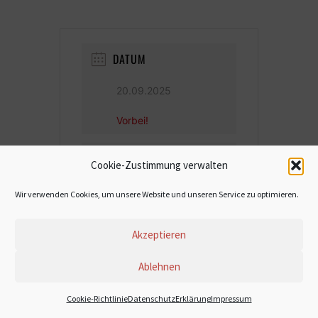
DATUM
20.09.2025
Vorbei!
UHRZEIT
Cookie-Zustimmung verwalten
19:00 - 21:00
Wir verwenden Cookies, um unsere Website und unseren Service zu optimieren.
Akzeptieren
Ablehnen
© 2022 Stefanie Dasch
Cookie-Richtlinie
DatenschutzErklärung
Impressum
Impressum
Datenschutzerklärung
Cookie-Richtlinie (EU)