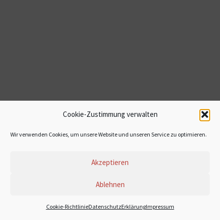
Cookie-Zustimmung verwalten
Wir verwenden Cookies, um unsere Website und unseren Service zu optimieren.
Akzeptieren
Ablehnen
© 2022 Stefanie Dasch
Cookie-Richtlinie
DatenschutzErklärung
Impressum
Impressum
Datenschutzerklärung
Cookie-Richtlinie (EU)