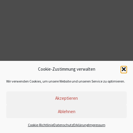
Cookie-Zustimmung verwalten
Wir verwenden Cookies, um unsere Website und unseren Service zu optimieren.
Akzeptieren
Ablehnen
© 2022 Stefanie Dasch
Cookie-Richtlinie
DatenschutzErklärung
Impressum
Impressum
Datenschutzerklärung
Cookie-Richtlinie (EU)